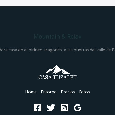
Mountain & Relax
ora casa en el pirineo aragonés, a las puertas del valle de 
Home
Entorno
Precios
Fotos