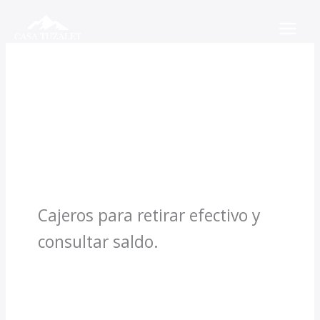
Ir
al
contenido
Cajero
automático
Cajeros para retirar efectivo y
consultar saldo.
Cajero automático Ibercaja