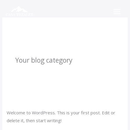
Ir
al
contenido
Blog
Your blog category
Hello world!
Deja un comentario
/
Blog
/
casatuzalet
Welcome to WordPress. This is your first post. Edit or
delete it, then start writing!